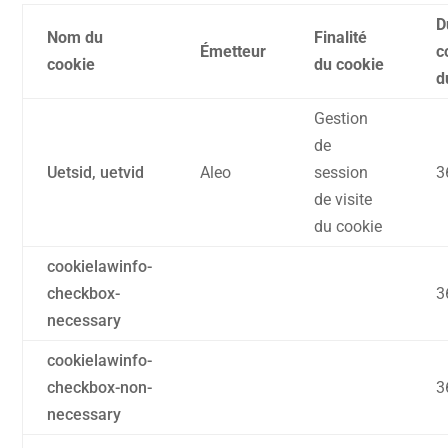
D
Nom du
Finalité
Émetteur
c
cookie
du cookie
d
Gestion
de
Uetsid, uetvid
Aleo
session
3
de visite
du cookie
cookielawinfo-
checkbox-
3
necessary
cookielawinfo-
checkbox-non-
3
necessary