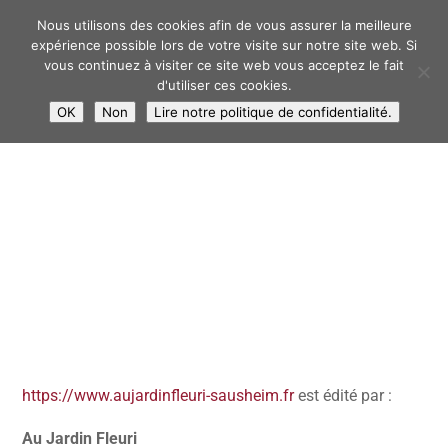
03 89 46 19 94
Nous utilisons des cookies afin de vous assurer la meilleure
expérience possible lors de votre visite sur notre site web. Si
vous continuez à visiter ce site web vous acceptez le fait
d'utiliser ces cookies.
OK
Non
Lire notre politique de confidentialité.
https://www.aujardinfleuri-sausheim.fr
est édité par :
Au Jardin Fleuri