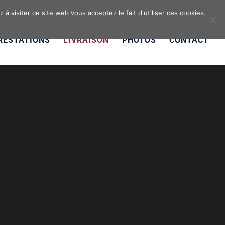
à visiter ce site web vous acceptez le fait d'utiliser ces cookies.
RESTATIONS
LIVRAISON
PHOTOS
CONTACT
st, votre fleuriste
 les situations.