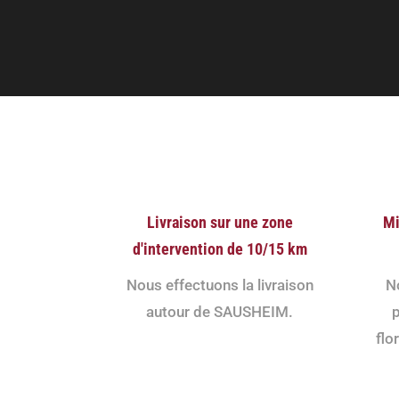
Livraison sur une zone
Mi
d'intervention de 10/15 km
Nous effectuons la livraison
N
autour de SAUSHEIM.
p
flo