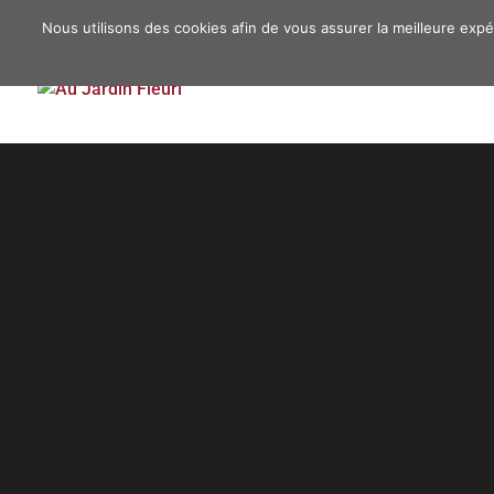
03 89 46 19 94
Nous utilisons des cookies afin de vous assurer la meilleure expér
Situé à SAUSHEIM, 
vous propose de