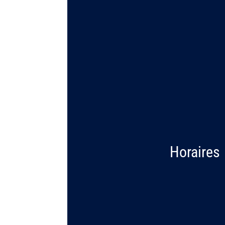
Vendredi 23/0
Samedi 24/05
Dimanche 25/0
Horaires
Du Mardi au Vendr