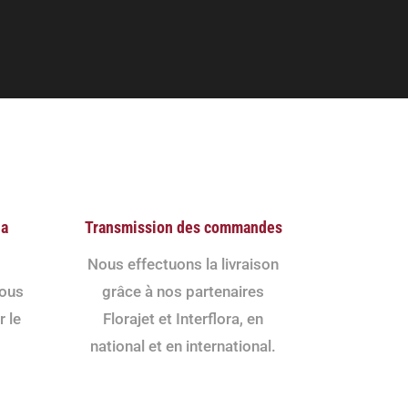
la
Transmission des commandes
Nous effectuons la livraison
nous
grâce à nos partenaires
r le
Florajet et Interflora, en
national et en international.