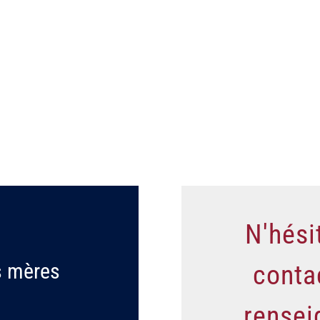
N'hési
s mères
conta
rensei