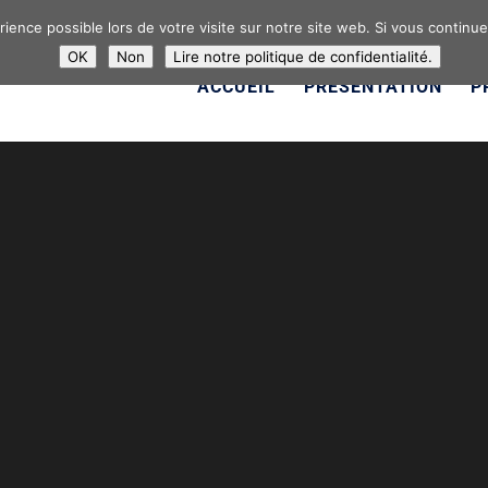
ience possible lors de votre visite sur notre site web. Si vous continuez 
OK
Non
Lire notre politique de confidentialité.
ACCUEIL
PRÉSENTATION
P
LIVRAISON
dans le département du Haut-Rhin, en région Grand E
 nombreuses compositions florales adaptées à toutes