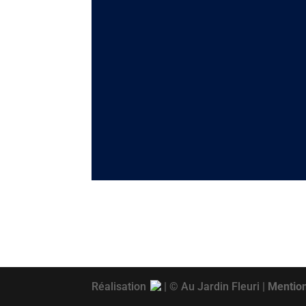
Samedi
Dimanche
Réalisation
| © Au Jardin Fleuri |
Mention