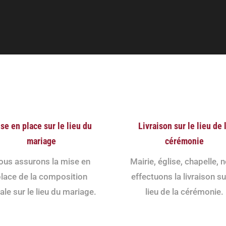
se en place sur le lieu du
Livraison sur le lieu de 
mariage
cérémonie
ous assurons la mise en
Mairie, église, chapelle, 
lace de la composition
effectuons la livraison su
rale sur le lieu du mariage.
lieu de la cérémonie.